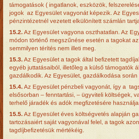
támogatások ( ingatlanok, eszközök, felszerelése
jogok az Egyesület vagyonát képezik. Az Egyes
pénzintézetnél vezetett elkülönített számlán tartj
15.2.
Az Egyesület vagyona oszthatatlan. Az Egy
módon történő megszűnése esetén a tagokat az
semmilyen térítés nem illeti meg.
15.3.
Az Egyesület a tagok által befizetett tagdíja
egyéb juttatásaiból, illetőleg a külső támogatók ál
gazdálkodik. Az Egyesület, gazdálkodása során
15.4.
Az Egyesület pénzbeli vagyonát, így a tags
elsősorban – fenntartási, – ügyviteli költségek, 
terhelő járadék és adók megfizetésére használja 
15.5.
Az Egyesület éves költségvetés alapján ga
tartozásaiért saját vagyonával felel, a tagok a
tagdíjbefizetésük mértékéig.