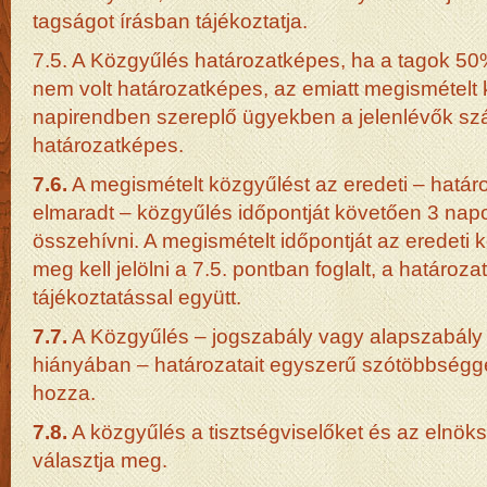
tagságot írásban tájékoztatja.
7.5. A Közgyűlés határozatképes, ha a tagok 50%
nem volt határozatképes, az emiatt megismételt 
napirendben szereplő ügyekben a jelenlévők szá
határozatképes.
7.6.
A megismételt közgyűlést az eredeti – határ
elmaradt – közgyűlés időpontját követően 3 napon
összehívni. A megismételt időpontját az eredet
meg kell jelölni a 7.5. pontban foglalt, a határo
tájékoztatással együtt.
7.7.
A Közgyűlés – jogszabály vagy alapszabály 
hiányában – határozatait egyszerű szótöbbségge
hozza.
7.8.
A közgyűlés a tisztségviselőket és az elnöksé
választja meg.