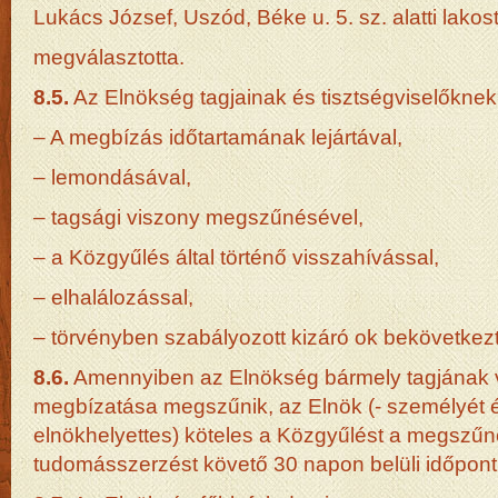
Lukács József, Uszód, Béke u. 5. sz. alatti lako
megválasztotta.
8.5.
Az Elnökség tagjainak és tisztségviselőkn
– A megbízás időtartamának lejártával,
– lemondásával,
– tagsági viszony megszűnésével,
– a Közgyűlés által történő visszahívással,
– elhalálozással,
– törvényben szabályozott kizáró ok bekövetkez
8.6.
Amennyiben az Elnökség bármely tagjának v
megbízatása megszűnik, az Elnök (- személyét 
elnökhelyettes) köteles a Közgyűlést a megszűn
tudomásszerzést követő 30 napon belüli időpont