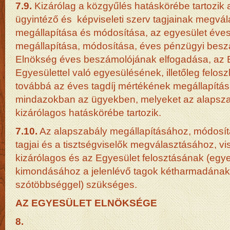
7.9.
Kizárólag a közgyűlés hatáskörébe tartozik a
ügyintéző és képviseleti szerv tagjainak megvál
megállapítása és módosítása, az egyesület éve
megállapítása, módosítása, éves pénzügyi besz
Elnökség éves beszámolójának elfogadása, az 
Egyesülettel való egyesülésének, illetőleg felo
továbbá az éves tagdíj mértékének megállapítás
mindazokban az ügyekben, melyeket az alapsza
kizárólagos hatáskörébe tartozik.
7.10.
Az alapszabály megállapításához, módosítá
tagjai és a tisztségviselők megválasztásához, v
kizárólagos és az Egyesület felosztásának (eg
kimondásához a jelenlévő tagok kétharmadának 
szótöbbséggel) szükséges.
AZ EGYESÜLET ELNÖKSÉGE
8.