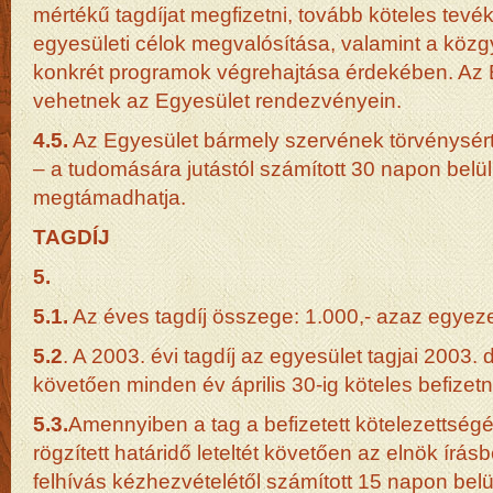
mértékű tagdíjat megfizetni, tovább köteles te
egyesületi célok megvalósítása, valamint a közg
konkrét programok végrehajtása érdekében. Az E
vehetnek az Egyesület rendezvényein.
4.5.
Az Egyesület bármely szervének törvénysért
– a tudomására jutástól számított 30 napon belül 
megtámadhatja.
TAGDÍJ
5.
5.1.
Az éves tagdíj összege: 1.000,- azaz egyezer
5.2
. A 2003. évi tagdíj az egyesület tagjai 2003.
követően minden év április 30-ig köteles befizet
5.3.
Amennyiben a tag a befizetett kötelezettség
rögzített határidő leteltét követően az elnök írásb
felhívás kézhezvételétől számított 15 napon belü