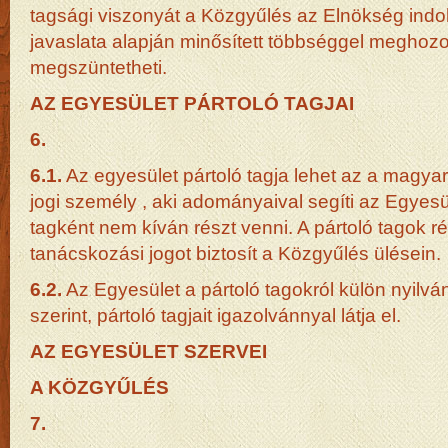
tagsági viszonyát a Közgyűlés az Elnökség indoklá
javaslata alapján minősített többséggel meghozot
megszüntetheti.
AZ EGYESÜLET PÁRTOLÓ TAGJAI
6.
6.1.
Az egyesület pártoló tagja lehet az a magyar
jogi személy , aki adományaival segíti az Egyes
tagként nem kíván részt venni. A pártoló tagok r
tanácskozási jogot biztosít a Közgyűlés ülésein.
6.2.
Az Egyesület a pártoló tagokról külön nyilván
szerint, pártoló tagjait igazolvánnyal látja el.
AZ EGYESÜLET SZERVEI
A KÖZGYŰLÉS
7.