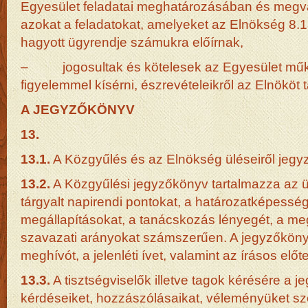
Egyesület feladatai meghatározásában és megval
azokat a feladatokat, amelyeket az Elnökség 8.1
hagyott ügyrendje számukra előírnak,
– jogosultak és kötelesek az Egyesület műk
figyelemmel kísérni, észrevételeikről az Elnököt t
A JEGYZŐKÖNYV
13.
13.1.
A Közgyűlés és az Elnökség üléseiről jegyz
13.2.
A Közgyűlési jegyzőkönyv tartalmazza az ül
tárgyalt napirendi pontokat, a határozatképessé
megállapításokat, a tanácskozás lényegét, a me
szavazati arányokat számszerűen. A jegyzőkönyv
meghívót, a jelenléti ívet, valamint az írásos előt
13.3.
A tisztségviselők illetve tagok kérésére a
kérdéseiket, hozzászólásaikat, véleményüket szó 