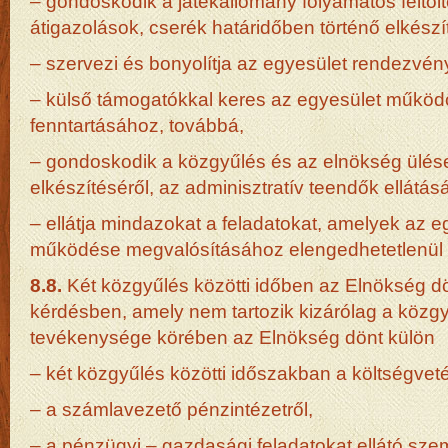
– gondoskodik a játékállomány folyamatos feltölt
átigazolások, cserék határidőben történő elkészí
– szervezi és bonyolítja az egyesület rendezvény
– külső támogatókkal keres az egyesület műkö
fenntartásához, továbbá,
– gondoskodik a közgyűlés és az elnökség ülés
elkészítéséről, az adminisztratív teendők ellátásá
– ellátja mindazokat a feladatokat, amelyek az eg
működése megvalósításához elengedhetetlenül
8.8.
Két közgyűlés közötti időben az Elnökség d
kérdésben, amely nem tartozik kizárólag a közg
tevékenysége körében az Elnökség dönt külön
– két közgyűlés közötti időszakban a költségvet
– a számlavezető pénzintézetről,
– a pénzügyi – gazdasági feladatokat ellátó sze