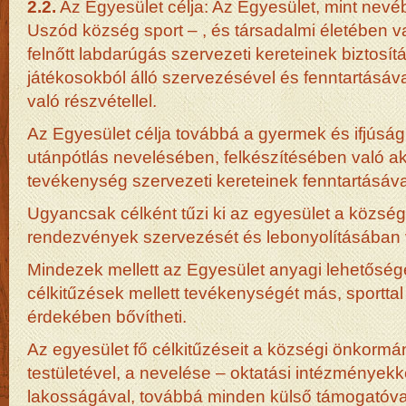
2.2.
Az Egyesület célja: Az Egyesület, mint nevéb
Uszód község sport – , és társadalmi életében val
felnőtt labdarúgás szervezeti kereteinek biztosít
játékosokból álló szervezésével és fenntartásá
való részvétellel.
Az Egyesület célja továbbá a gyermek és ifjúság
utánpótlás nevelésében, felkészítésében való a
tevékenység szervezeti kereteinek fenntartásáva
Ugyancsak célként tűzi ki az egyesület a község
rendezvények szervezését és lebonyolításában
Mindezek mellett az Egyesület anyagi lehetőség
célkitűzések mellett tevékenységét más, sporttal
érdekében bővítheti.
Az egyesület fő célkitűzéseit a községi önkormá
testületével, a nevelése – oktatási intézményekk
lakosságával, továbbá minden külső támogatóva