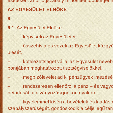
eseteket , ahol jogszabály minősített többséget ír
AZ EGYESÜLET ELNÖKE
9.
9.1.
Az Egyesület Elnöke
– képviseli az Egyesületet,
– összehívja és vezeti az Egyesület közgyűl
ülését,
– kötelezettséget vállal az Egyesület nevéb
pontjában meghatározott tisztségviselőkkel.
– megbízólevelet ad ki pénzügyek intézésé
– rendszeresen ellenőrzi a pénz – és vagyo
betartását, utalványozási jogkört gyakorol
– figyelemmel kíséri a bevételek és kiadások
szabályszerűségét, gondoskodik a céljellegű t