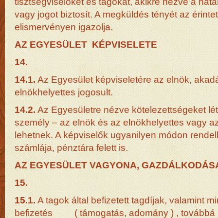
tisztségviselőket és tagokat, akikre nézve a határ
vagy jogot biztosít. A megküldés tényét az érintett
elismervényen igazolja.
AZ EGYESÜLET KÉPVISELETE
14.
14.1.
Az Egyesület képviseletére az elnök, akad
elnökhelyettes jogosult.
14.2.
Az Egyesületre nézve kötelezettségeket lét
személy – az elnök és az elnökhelyettes vagy az
lehetnek. A képviselők ugyanilyen módon rende
számlája, pénztára felett is.
AZ EGYESÜLET VAGYONA, GAZDÁLKODÁS
15.
15.1.
A tagok által befizetett tagdíjak, valamint m
befizetés ( támogatás, adomány ) , továbbá 