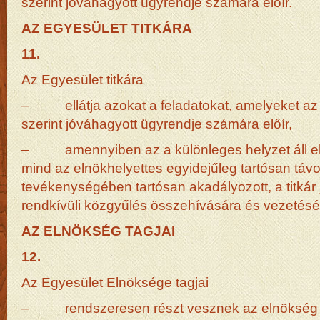
szerint jóváhagyott ügyrendje számára előír.
AZ EGYESÜLET TITKÁRA
11.
Az Egyesület titkára
– ellátja azokat a feladatokat, amelyeket az 
szerint jóváhagyott ügyrendje számára előír,
– amennyiben az a különleges helyzet áll elő
mind az elnökhelyettes egyidejűleg tartósan táv
tevékenységében tartósan akadályozott, a titkár 
rendkívüli közgyűlés összehívására és vezetésé
AZ ELNÖKSÉG TAGJAI
12.
Az Egyesület Elnöksége tagjai
– rendszeresen részt vesznek az elnökség 