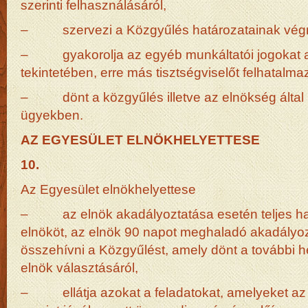
szerinti felhasználásáról,
– szervezi a Közgyűlés határozatainak végre
– gyakorolja az egyéb munkáltatói jogokat az
tekintetében, erre más tisztségviselőt felhatalma
– dönt a közgyűlés illetve az elnökség által 
ügyekben.
AZ EGYESÜLET ELNÖKHELYETTESE
10.
Az Egyesület elnökhelyettese
– az elnök akadályoztatása esetén teljes hatá
elnököt, az elnök 90 napot meghaladó akadályoz
összehívni a Közgyűlést, amely dönt a további he
elnök választásáról,
– ellátja azokat a feladatokat, amelyeket az 