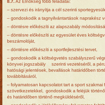
8.7.
Az Elnökség főbb feladatai:
– szervezi és irányítja a cél szerinti sportegyesü
– gondoskodik a tagnyilvántartások naprakész v
– döntésre előkészíti az alapszabály módosításá
– döntésre előkészíti az egyesület éves költség
beszámolóját,
– döntésre előkészíti a sportfejlesztési tervet,
– gondoskodik a költségvetés szabályszerű végr
könyvei jogszabály szerinti vezetéséről, a pénzü
hatósági jelentések, bevallások határidőben tört
továbbításáról,
– folyamatosan kapcsolatot tart a sport szakmai 
szövetkezetekkel, gondoskodik a feléjük történő 
és határidőben történő megküldéséről,