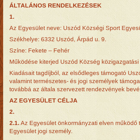
ÁLTALÁNOS RENDELKEZÉSEK
1.
Az Egyesület neve: Uszód Községi Sport Egyesü
Székhelye: 6332 Uszód, Árpád u. 9.
Színe: Fekete – Fehér
Működése kiterjed Uszód Község közigazgatási t
Kiadásait tagdíjból, az elsődleges támogató U
valamint természetes- és jogi személyek támoga
továbbá az általa szervezett rendezvények bevét
AZ EGYESÜLET CÉLJA
2.
2.1.
Az Egyesület önkormányzati elven működő t
Egyesület jogi személy.