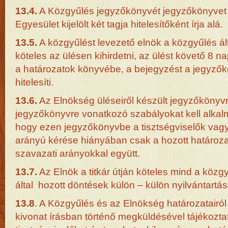
13.4.
A Közgyűlés jegyzőkönyvét jegyzőkönyvet 
Egyesület kijelölt két tagja hitelesítőként írja alá.
13.5.
A közgyűlést levezető elnök a közgyűlés ált
köteles az ülésen kihirdetni, az ülést követő 8 n
a határozatok könyvébe, a bejegyzést a jegyzőkö
hitelesíti.
13.6.
Az Elnökség üléseiről készült jegyzőkönyvr
jegyzőkönyvre vonatkozó szabályokat kell alkalm
hogy ezen jegyzőkönyvbe a tisztségviselők vag
arányú kérése hiányában csak a hozott határozato
szavazati arányokkal együtt.
13.7.
Az Elnök a titkár útján köteles mind a köz
által hozott döntések külön – külön nyilvántartá
13.8
. A Közgyűlés és az Elnökség határozatairól
kivonat írásban történő megküldésével tájékozta