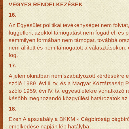
VEGYES RENDELKEZÉSEK
16.
Az Egyesület politikai tevékenységet nem folytat, 
független, azoktól támogatást nem fogad el, és 
semmilyen formában nem támogat, továbbá ország
nem állított és nem támogatott a választásokon
fog.
17.
A jelen okiratban nem szabályozott kérdésekre 
szóló 1989. évi II. tv. és a Magyar Köztársaság 
szóló 1959. évi IV. tv. egyesületekre vonatkozó 
később meghozandó közgyűlési határozatok az 
18.
Ezen Alapszabály a BKKM -i Cégbíróság cégbíró
emelkedése napján lép hatályba.