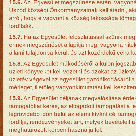
15.6.
Az Egyesület megszűnése estén vagyonát
Uszód községi Önkormányzatnak kell átadni, ak
arról, hogy e vagyont a község lakossága tömegs
fordítsák.
15.7.
Ha az Egyesület feloszlatással szűnik meg 
ennek megszűnését állapítja meg, vagyona hitel
állami tulajdonba kerül, és azt közérdekű célra kel
15.8.
Az Egyesület működéséről a külön jogszabál
üzleti könyveket kell vezetni és azokat az üzletév
üzletév végével az egyesület gazdálkodásáról 
mérleget, illetőleg vagyonkimutatást kell készíten
15.9.
Az Egyesület céljának megvalósítása érde
támogatókat keres, az elfogadott támogatást a 
legrövidebb időn belül az elérni kívánt cél támog
fordítja, rendezvényeket tart, melyek bevételeit
meghatározott körben használja fel.