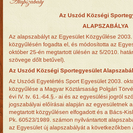
Alapszabály
Az Uszód Községi Sporteg
ALAPSZABÁLYA
Az alapszabályt az Egyesület Közgyűlése 2003. 
közgyűlésén fogadta el, és módosította az Egye
október 25-én megtartott ülésén az 5/2010. hat
szövege dőlt betűvel).
Az Uszód Községi Sportegyesület Alapszabá
Az Uszódi Egyetértés Sport Egyesület 2003. okt
közgyűlése a Magyar Köztársaság Polgári Törvé
évi IV. tv. 61.-64.§.- ai és az egyesülési jogról szól
jogszabályai előírásai alapján az egyesületnek a
megtartott közgyűlésen elfogadott és a Bács-K
Pk. 60523/1989. számon nyilvántartott alapszabá
az Egyesület új alapszabályát a következőkben á