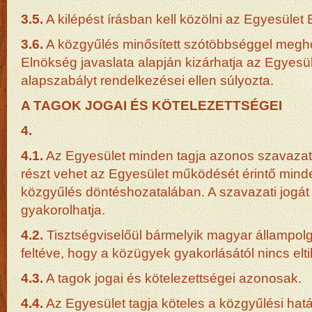
3.5.
A kilépést írásban kell közölni az Egyesület 
3.6.
A közgyűlés minősített szótöbbséggel megho
Elnökség javaslata alapján kizárhatja az Egyesüle
alapszabályt rendelkezései ellen súlyozta.
A TAGOK JOGAI ÉS KÖTELEZETTSÉGEI
4.
4.1.
Az Egyesület minden tagja azonos szavazati 
részt vehet az Egyesület működését érintő minde
közgyűlés döntéshozatalában. A szavazati jogá
gyakorolhatja.
4.2.
Tisztségviselőül bármelyik magyar állampol
feltéve, hogy a közügyek gyakorlásától nincs eltil
4.3.
A tagok jogai és kötelezettségei azonosak.
4.4.
Az Egyesület tagja köteles a közgyűlési hat