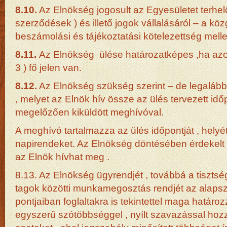
8.10.
Az Elnökség jogosult az Egyesületet terhel
szerződések ) és illető jogok vállalásáról – a közg
beszámolási és tájékoztatási kötelezettség mellet
8.11.
Az Elnökség ülése határozatképes ,ha azon 
3 ) fő jelen van.
8.12.
Az Elnökség szükség szerint – de legalább 
, melyet az Elnök hív össze az ülés tervezett idő
megelőzően kiküldött meghívóval.
A meghívó tartalmazza az ülés időpontját , helyét
napirendeket. Az Elnökség döntésében érdekelt
az Elnök hívhat meg .
8.13. Az Elnökség ügyrendjét , továbbá a tisztsé
tagok közötti munkamegosztás rendjét az alapsz
pontjaiban foglaltakra is tekintettel maga határo
egyszerű szótöbbséggel , nyílt szavazással hozz