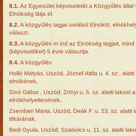
8.1.
Az Egyesület képviseletét a Közgyűlés által vá
Elnökség látja el.
8.2.
A közgyűlés tagjai sorából Elnököt, elnökhelye
választ.
8.3.
A közgyűlés m ind az Elnökség tagjait, mind 
(képviselőket) 5 évre választja.
8.4.
A közgyűlés
Holló Mátyás, Uszód, József Attila u. 4. sz.. alatt
elnökének,
Sívó Gábor , Uszód, Zrínyi u. 5. sz. alatti lakost
elnökhelyettesének,
Zsemberi Márta, Uszód, Deák F. u. 23. sz. alatti 
titkárának,
Bedi Gyula, Uszód, Szabolcs u. 11. sz. alatti lak