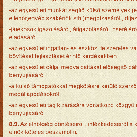
-az egyesületi munkát segítő külső személyek (
ellenőr,egyéb szakértők stb.)megbízásától , díj
-játékosok igazolásáról, átigazolásáról ,cseréjérő
eladásáról
-az egyesület ingatlan- és eszköz, felszerelés va
bővítését fejlesztését érintő kérdésekben
-az egyesület céljai megvalósítását elősegítő pá
benyújtásáról
-a külső támogatókkal megkötésre kerülő szerző
megállapodásokról
-az egyesületi tag kizárására vonatkozó közgyűlé
benyújtásáról
8.9.
Az elnökség döntéseiről , intézkedéseiről a
elnök köteles beszámolni.