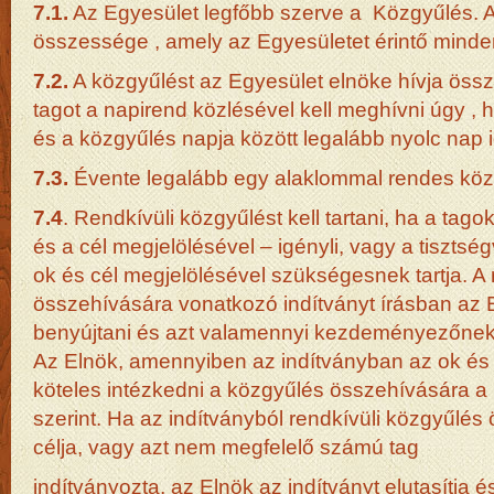
7.1.
Az Egyesület legfőbb szerve a Közgyűlés. 
összessége , amely az Egyesületet érintő minde
7.2.
A közgyűlést az Egyesület elnöke hívja öss
tagot a napirend közlésével kell meghívni úgy ,
és a közgyűlés napja között legalább nyolc nap i
7.3.
Évente legalább egy alaklommal rendes közgy
7.4
. Rendkívüli közgyűlést kell tartani, ha a ta
és a cél megjelölésével – igényli, vagy a tisztsé
ok és cél megjelölésével szükségesnek tartja. A 
összehívására vonatkozó indítványt írásban az 
benyújtani és azt valamennyi kezdeményezőnek sa
Az Elnök, amennyiben az indítványban az ok és a
köteles intézkedni a közgyűlés összehívására a 
szerint. Ha az indítványból rendkívüli közgyűlé
célja, vagy azt nem megfelelő számú tag
indítványozta, az Elnök az indítványt elutasítja 