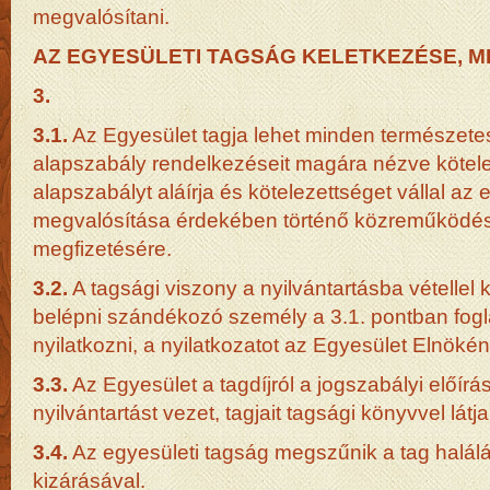
megvalósítani.
AZ EGYESÜLETI TAGSÁG KELETKEZÉSE, 
3.
3.1.
Az Egyesület tagja lehet minden természetes
alapszabály rendelkezéseit magára nézve kötele
alapszabályt aláírja és kötelezettséget vállal az 
megvalósítása érdekében történő közreműködésre
megfizetésére.
3.2.
A tagsági viszony a nyilvántartásba vétellel k
belépni szándékozó személy a 3.1. pontban fogla
nyilatkozni, a nyilatkozatot az Egyesület Elnökén
3.3.
Az Egyesület a tagdíjról a jogszabályi előír
nyilvántartást vezet, tagjait tagsági könyvvel látja
3.4.
Az egyesületi tagság megszűnik a tag halálá
kizárásával.