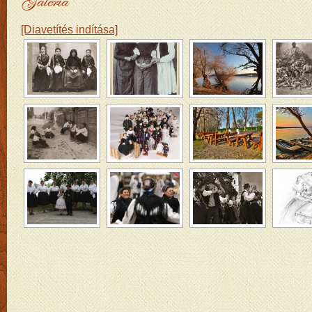
Galéria
[Diavetítés indítása]